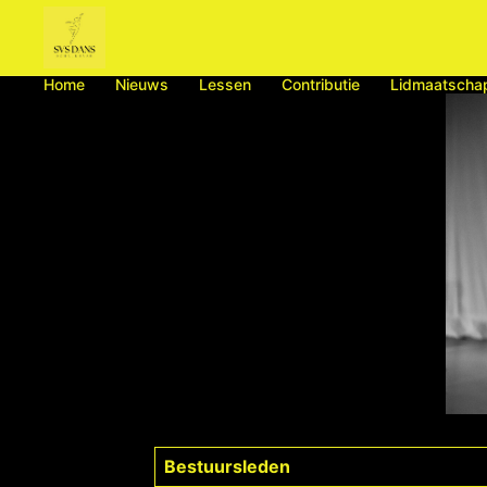
Ga
naar
de
inhoud
Home
Nieuws
Lessen
Contributie
Lidmaatscha
Contact
Bestuursleden