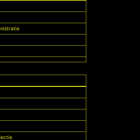
istratie
lectie