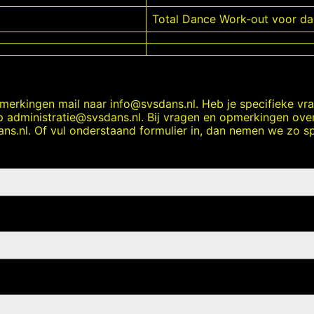
Total Dance Work-out voor d
pmerkingen mail naar
info@svsdans.nl.
Heb je specifieke vr
op
administratie@svsdans.nl.
Bij vragen en opmerkingen over
ns.nl.
Of vul onderstaand formulier in, dan nemen we zo sp