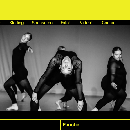
p
Kleding
Sponsoren
Foto’s
Video’s
Contact
Functie